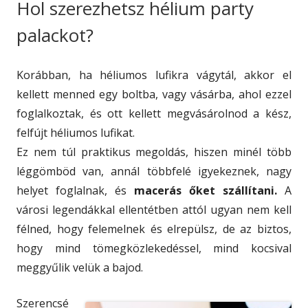
Hol szerezhetsz hélium party
palackot?
Korábban, ha héliumos lufikra vágytál, akkor el
kellett menned egy boltba, vagy vásárba, ahol ezzel
foglalkoztak, és ott kellett megvásárolnod a kész,
felfújt héliumos lufikat.
Ez nem túl praktikus megoldás, hiszen minél több
léggömböd van, annál többfelé igyekeznek, nagy
helyet foglalnak, és
macerás őket szállítani.
A
városi legendákkal ellentétben attól ugyan nem kell
félned, hogy felemelnek és elrepülsz, de az biztos,
hogy mind tömegközlekedéssel, mind kocsival
meggyűlik velük a bajod.
Szerencsé