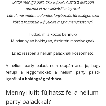
o
Láttál már ifjú párt, akik lufikkal díszített autóban
utaztak el az esküvőről a lagzira?
n
Láttál már vidám, bolondos lánybúcsús társaságot, akik
között rózsaszín lufi jelölte meg a menyasszonyt?
Tudod, mi a közös bennük?
Mindannyian boldogan, őszintén mosolyognak.
És ez részben a hélium palacknak köszönhető.
A hélium party palack nem csupán arra jó, hogy
felfújd a léggömböket: a hélium party palack
igazából
a boldogság tárháza.
Mennyi lufit fújhatsz fel a hélium
party palackkal?