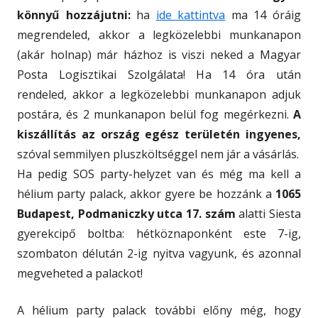
könnyű hozzájutni:
ha
ide kattintva
ma 14 óráig
megrendeled, akkor a legközelebbi munkanapon
(akár holnap) már házhoz is viszi neked a Magyar
Posta Logisztikai Szolgálata! Ha 14 óra után
rendeled, akkor a legközelebbi munkanapon adjuk
postára, és 2 munkanapon belül fog megérkezni.
A
kiszállítás az ország egész területén ingyenes,
szóval semmilyen pluszköltséggel nem jár a vásárlás.
Ha pedig SOS party-helyzet van és még ma kell a
hélium party palack, akkor gyere be hozzánk a
1065
Budapest, Podmaniczky utca 17. szám
alatti Siesta
gyerekcipő boltba: hétköznaponként este 7-ig,
szombaton délután 2-ig nyitva vagyunk, és azonnal
megveheted a palackot!
A hélium party palack további előny még, hogy