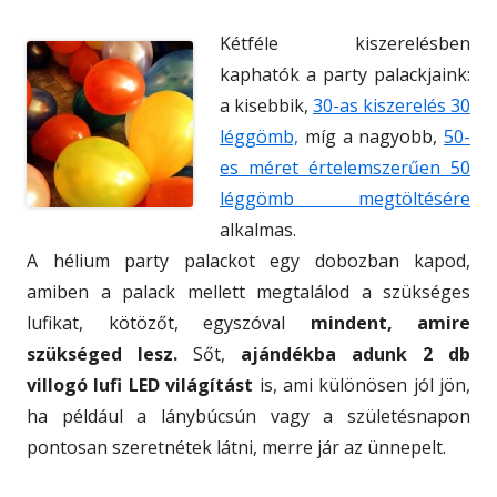
Kétféle kiszerelésben
kaphatók a party palackjaink:
a kisebbik,
30-as kiszerelés 30
léggömb,
míg a nagyobb,
50-
es méret értelemszerűen 50
léggömb megtöltésére
alkalmas.
A hélium party palackot egy dobozban kapod,
amiben a palack mellett megtalálod a szükséges
lufikat, kötözőt, egyszóval
mindent, amire
szükséged lesz.
Sőt,
ajándékba adunk 2 db
villogó lufi LED világítást
is, ami különösen jól jön,
ha például a lánybúcsún vagy a születésnapon
pontosan szeretnétek látni, merre jár az ünnepelt.