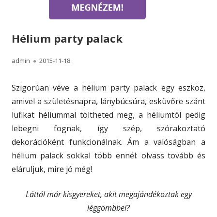
Hélium party palack
A
P
admin
2015-11-18
u
u
Szigorúan véve a hélium party palack egy eszköz,
t
b
amivel a születésnapra, lánybúcsúra, esküvőre szánt
h
l
lufikat héliummal töltheted meg, a héliumtól pedig
lebegni fognak, így szép, szórakoztató
o
i
dekorációként funkcionálnak. Ám a valóságban a
r
s
hélium palack sokkal több ennél: olvass tovább és
h
eláruljuk, mire jó még!
e
Láttál már kisgyereket, akit megajándékoztak egy
d
léggömbbel?