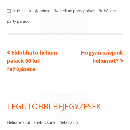
P
A
C
T
2015-11-18
admin
hélium party palack
hélium
u
u
a
a
party palack
b
t
t
g
l
h
e
s
Previous
Next
Eldobható hélium
Hogyan szívjunk
Bejegyzés
i
o
g
article:
article:
palack 50 lufi
héliumot?
s
r
o
navigáció
felfújására
h
r
e
i
d
e
LEGUTÓBBI BEJEGYZÉSEK
o
s
Main
n
Sidebar
Héliumos lufi lánybúcsúra – dekoráció