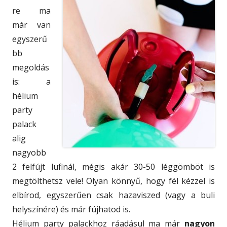
re ma
már van
egyszerű
bb
megoldás
is: a
hélium
party
palack
alig
nagyobb
2 felfújt lufinál, mégis akár 30-50 léggömböt is
megtölthetsz vele! Olyan könnyű, hogy fél kézzel is
elbírod, egyszerűen csak hazaviszed (vagy a buli
helyszínére) és már fújhatod is.
Hélium party palackhoz ráadásul ma már
nagyon