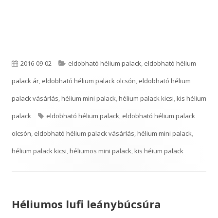
P
C
2016-09-02
eldobható hélium palack
,
eldobható hélium
u
a
palack ár
,
eldobható hélium palack olcsón
,
eldobható hélium
b
t
palack vásárlás
,
hélium mini palack
,
hélium palack kicsi
,
kis hélium
l
T
e
palack
eldobható hélium palack
,
eldobható hélium palack
i
a
g
olcsón
,
eldobható hélium palack vásárlás
,
hélium mini palack
,
s
g
o
hélium palack kicsi
,
héliumos mini palack
,
kis héium palack
h
s
r
e
i
Héliumos lufi leánybúcsúra
d
e