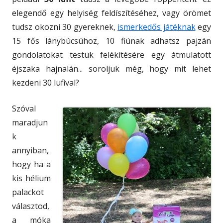
elegendő egy helyiség feldíszítéséhez, vagy örömet
tudsz okozni 30 gyereknek,
ismerkedős játéknak
egy
15 fős lánybúcsúhoz, 10 fiúnak adhatsz pajzán
gondolatokat testük felékítésére egy átmulatott
éjszaka hajnalán... soroljuk még, hogy mit lehet
kezdeni 30 lufival?
Szóval
maradjun
k
annyiban,
hogy ha a
kis hélium
palackot
választod,
a móka