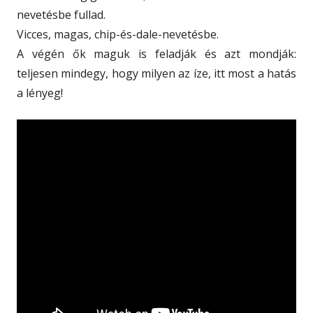
nevetésbe fullad.
Vicces, magas, chip-és-dale-nevetésbe.
A végén ők maguk is feladják és azt mondják:
teljesen mindegy, hogy milyen az íze, itt most a hatás
a lényeg!