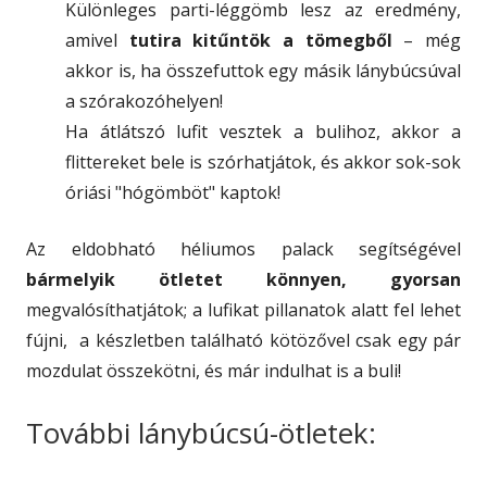
Különleges parti-léggömb lesz az eredmény,
amivel
tutira kitűntök a tömegből
– még
akkor is, ha összefuttok egy másik lánybúcsúval
a szórakozóhelyen!
Ha átlátszó lufit vesztek a bulihoz, akkor a
flittereket bele is szórhatjátok, és akkor sok-sok
óriási "hógömböt" kaptok!
Az eldobható héliumos palack segítségével
bármelyik ötletet könnyen, gyorsan
megvalósíthatjátok; a lufikat pillanatok alatt fel lehet
fújni, a készletben található kötözővel csak egy pár
mozdulat összekötni, és már indulhat is a buli!
További lánybúcsú-ötletek: