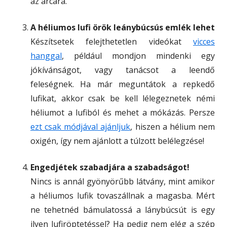
az arcára.
A héliumos lufi örök leánybúcsús emlék lehet
Készítsetek felejthetetlen videókat
vicces
hanggal
, például mondjon mindenki egy
jókívánságot, vagy tanácsot a leendő
feleségnek. Ha már meguntátok a repkedő
lufikat, akkor csak be kell lélegeznetek némi
héliumot a lufiból és mehet a mókázás. Persze
ezt csak módjával ajánljuk
, hiszen a hélium nem
oxigén, így nem ajánlott a túlzott belélegzése!
Engedjétek szabadjára a szabadságot!
Nincs is annál gyönyörűbb látvány, mint amikor
a héliumos lufik tovaszállnak a magasba. Mért
ne tehetnéd bámulatossá a lánybúcsút is egy
ilyen lufiröptetéssel? Ha pedig nem elég a szép