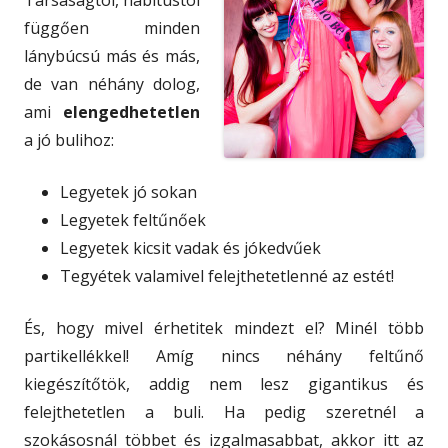
Társaságtól, habitustól
függően minden
lánybúcsú más és más,
de van néhány dolog,
ami
elengedhetetlen
a jó bulihoz:
Legyetek jó sokan
Legyetek feltűnőek
Legyetek kicsit vadak és jókedvűek
Tegyétek valamivel felejthetetlenné az estét!
És, hogy mivel érhetitek mindezt el? Minél több
partikellékkel! Amíg nincs néhány feltűnő
kiegészítőtök, addig nem lesz gigantikus és
felejthetetlen a buli. Ha pedig szeretnél a
szokásosnál többet és izgalmasabbat, akkor itt az