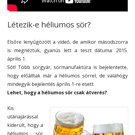
Létezik-e héliumos sör?
Elsőre lenyűgözött a videó, de amikor másodszorra
is megnéztük, gyanús lett a teszt dátuma: 2015.
április 1.
Sőt! Több sörgyár, sörmanufaktúra is bejelentette,
hogy előálltak már a héliumos sörrel, de valahogy
mindegyik bejelentés április 1-re esett.
Lehet, hogy a héliumos sör csak átverés?
Kis
utánajárással
kiderült, hogy a
héliumos sör