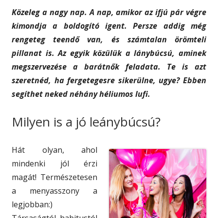
o
s
Közeleg a nagy nap. A nap, amikor az ifjú pár végre
n
kimondja a boldogító igent. Persze addig még
rengeteg teendő van, és számtalan örömteli
pillanat is. Az egyik közülük a lánybúcsú, aminek
megszervezése a barátnők feladata. Te is azt
szeretnéd, ha fergetegesre sikerülne, ugye? Ebben
segíthet neked néhány héliumos lufi.
Milyen is a jó leánybúcsú?
Hát olyan, ahol
mindenki jól érzi
magát! Természetesen
a menyasszony a
legjobban:)