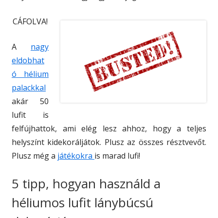
CÁFOLVA!
A
nagy
eldobhat
ó hélium
palackkal
akár 50
lufit is
felfújhattok, ami elég lesz ahhoz, hogy a teljes
helyszínt kidekoráljátok. Plusz az összes résztvevőt.
Plusz még a
játékokra
is marad lufi!
5 tipp, hogyan használd a
héliumos lufit lánybúcsú