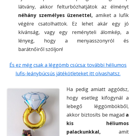
látvány, akkor felturbózhatjátok az élményt
néhány személyes üzenettel,
amiket a lufik
végére csatolhattok. Ez lehet akár egy jó
kívánság, vagy egy reményteli álomkép, a
lényeg, hogy a menyasszonyról és
barátnőiről szóljon!
És ez még csak a léggömb csúcsa: további héliumos
lufis-leánybúcsús játékötleteket itt olvashatsz.
Ha pedig amiatt aggódsz,
hogy esetleg kifogynál a
lebegő léggömbökből,
akkor biztosíts be magad
a
kis héliumos
palackunkkal,
amit