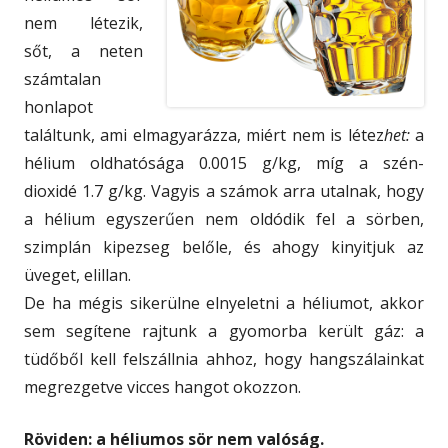
nem létezik,
sőt, a neten
számtalan
honlapot
találtunk, ami elmagyarázza, miért nem is létez
het:
a
hélium oldhatósága 0.0015 g/kg, míg a szén-
dioxidé 1.7 g/kg. Vagyis a számok arra utalnak, hogy
a hélium egyszerűen nem oldódik fel a sörben,
szimplán kipezseg belőle, és ahogy kinyitjuk az
üveget, elillan.
De ha mégis sikerülne elnyeletni a héliumot, akkor
sem segítene rajtunk a gyomorba került gáz: a
tüdőből kell felszállnia ahhoz, hogy hangszálainkat
megrezgetve vicces hangot okozzon.
Röviden: a héliumos sör nem valóság.