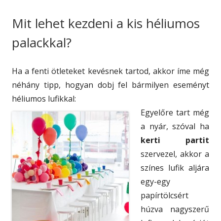
Mit lehet kezdeni a kis héliumos
palackkal?
Ha a fenti ötleteket kevésnek tartod, akkor íme még
néhány tipp, hogyan dobj fel bármilyen eseményt
héliumos lufikkal:
Egyelőre tart még
a nyár, szóval ha
kerti partit
szervezel, akkor a
színes lufik aljára
egy-egy
papírtölcsért
húzva nagyszerű