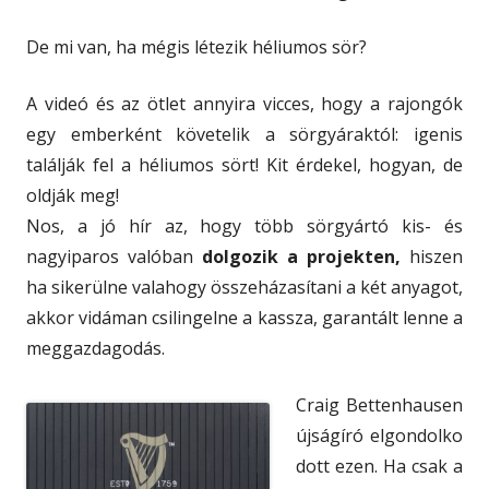
De mi van, ha mégis létezik héliumos sör?
A videó és az ötlet annyira vicces, hogy a rajongók
egy emberként követelik a sörgyáraktól: igenis
találják fel a héliumos sört! Kit érdekel, hogyan, de
oldják meg!
Nos, a jó hír az, hogy több sörgyártó kis- és
nagyiparos valóban
dolgozik a projekten,
hiszen
ha sikerülne valahogy összeházasítani a két anyagot,
akkor vidáman csilingelne a kassza, garantált lenne a
meggazdagodás.
Craig Bettenhausen
újságíró elgondolko
dott ezen. Ha csak a