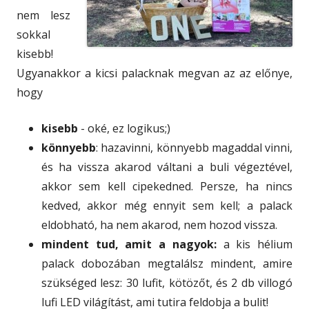
nem lesz
sokkal
kisebb!
Ugyanakkor a kicsi palacknak megvan az az előnye,
hogy
kisebb
- oké, ez logikus;)
könnyebb
: hazavinni, könnyebb magaddal vinni,
és ha vissza akarod váltani a buli végeztével,
akkor sem kell cipekedned. Persze, ha nincs
kedved, akkor még ennyit sem kell; a palack
eldobható, ha nem akarod, nem hozod vissza.
mindent tud, amit a nagyok:
a kis hélium
palack dobozában megtalálsz mindent, amire
szükséged lesz: 30 lufit, kötözőt, és 2 db villogó
lufi LED világítást, ami tutira feldobja a bulit!