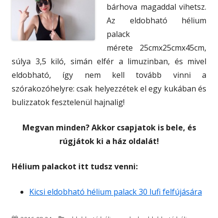
bárhova magaddal vihetsz.
Az eldobható hélium
palack
mérete 25cmx25cmx45cm,
súlya 3,5 kiló, simán elfér a limuzinban, és mivel
eldobható, így nem kell tovább vinni a
szórakozóhelyre: csak helyezzétek el egy kukában és
bulizzatok fesztelenül hajnalig!
Megvan minden? Akkor csapjatok is bele, és
rúgjátok ki a ház oldalát!
Hélium palackot itt tudsz venni:
Kicsi eldobható hélium palack 30 lufi felfújására