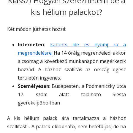
Klassz! Hogyan szerezhetem be a
kis hélium palackot?
Két módon juthatsz hozzá:
Interneten
:
kattints ide és nyomj rá a
megrendelésre!
Ha 14 óráig megrendeled, akkor
a csomag a következő munkanapon megérkezik
hozzád. A házhoz szállítás az ország egész
területén ingyenes.
Személyesen
: Budapesten, a Podmaniczky utca
17. szám alatt található Siesta
gyerekcipőboltban
A kis hélium palack ára tartalmazza a házhoz
szállítást. . A palack eldobható, nem betétdíjas, de ha