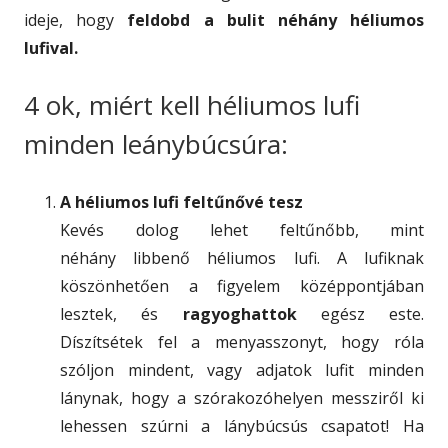
ideje, hogy
feldobd a bulit néhány héliumos
lufival.
4 ok, miért kell héliumos lufi
minden leánybúcsúra:
A héliumos lufi feltűnővé tesz
Kevés dolog lehet feltűnőbb, mint
néhány libbenő héliumos lufi. A lufiknak
köszönhetően a figyelem középpontjában
lesztek, és
ragyoghattok
egész este.
Díszítsétek fel a menyasszonyt, hogy róla
szóljon mindent, vagy adjatok lufit minden
lánynak, hogy a szórakozóhelyen messziről ki
lehessen szúrni a lánybúcsús csapatot! Ha