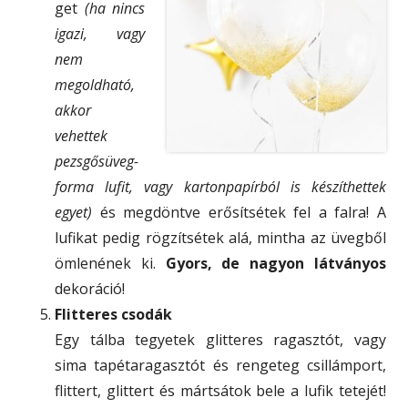
get
(ha nincs
igazi, vagy
nem
megoldható,
akkor
vehettek
pezsgősüveg-
forma lufit, vagy kartonpapírból is készíthettek
egyet)
és megdöntve erősítsétek fel a falra! A
lufikat pedig rögzítsétek alá, mintha az üvegből
ömlenének ki.
Gyors, de nagyon látványos
dekoráció!
Flitteres csodák
Egy tálba tegyetek glitteres ragasztót, vagy
sima tapétaragasztót és rengeteg csillámport,
flittert, glittert és mártsátok bele a lufik tetejét!