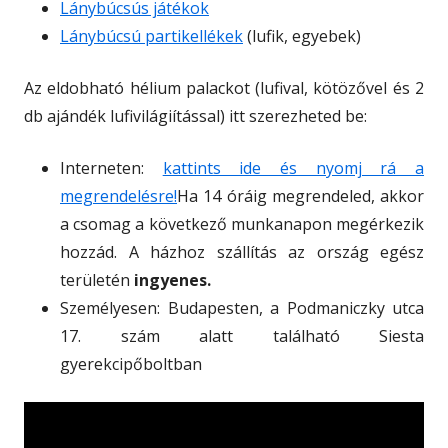
Lánybúcsús játékok
Lánybúcsú partikellékek
(lufik, egyebek)
Az eldobható hélium palackot (lufival, kötözővel és 2
db ajándék lufivilágiítással) itt szerezheted be:
Interneten:
kattints ide és nyomj rá a
megrendelésre!
Ha 14 óráig megrendeled, akkor
a csomag a következő munkanapon megérkezik
hozzád. A házhoz szállítás az ország egész
területén
ingyenes.
Személyesen: Budapesten, a Podmaniczky utca
17. szám alatt található Siesta
gyerekcipőboltban