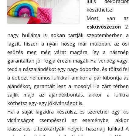
lufis dekorációt
készíthetsz.
Most van az
esküvőszezon
2.
nagy hulláma is: sokan tartják szeptemberben a
lagzit, hiszen a nyári hőség már múlóban, az ősi
esőzés meg még várat magára, így a násznép
garantáltan jól fogja érezni magát! Ha vendég vagy,
tedd a nászajándékot egy nagy dobozba, és töltsd fel
a dobozt héliumos lufikkal: amikor a pár kibontja az
ajándékot, garantált lesz a mosoly! Ha zárt térben
zajlik majd az ajándékbontás, akkor a lufikra
köthetsz egy-egy jókívánságot is.
Ha a saját lagzidra készülsz, és szeretnél egy kis
vidámságot csempészni az eseménybe, akkor
klasszikus ültetőkártyák helyett használj lufikat! A