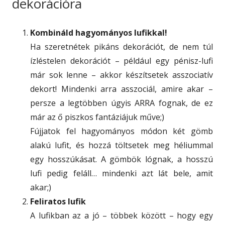
dekorációra
Kombináld hagyományos lufikkal!
Ha szeretnétek pikáns dekorációt, de nem túl
ízléstelen dekorációt – például egy pénisz-lufi
már sok lenne – akkor készítsetek asszociatív
dekort! Mindenki arra asszociál, amire akar –
persze a legtöbben úgyis ARRA fognak, de ez
már az ő piszkos fantáziájuk műve;)
Fújjatok fel hagyományos módon két gömb
alakú lufit, és hozzá töltsetek meg héliummal
egy hosszúkásat. A gömbök lógnak, a hosszú
lufi pedig feláll… mindenki azt lát bele, amit
akar;)
Feliratos lufik
A lufikban az a jó – többek között – hogy egy