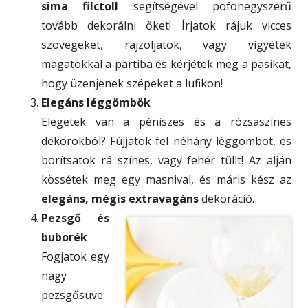
sima filctoll
segítségével pofonegyszerű
tovább dekorálni őket! Írjatok rájuk vicces
szövegeket, rajzoljatok, vagy vigyétek
magatokkal a partiba és kérjétek meg a pasikat,
hogy üzenjenek szépeket a lufikon!
Elegáns léggömbök
Elegetek van a péniszes és a rózsaszínes
dekorokból? Fújjatok fel néhány léggömböt, és
borítsatok rá színes, vagy fehér tüllt! Az alján
kössétek meg egy masnival, és máris kész az
elegáns, mégis extravagáns
dekoráció.
Pezsgő és
buborék
Fogjatok egy
nagy
pezsgősüve