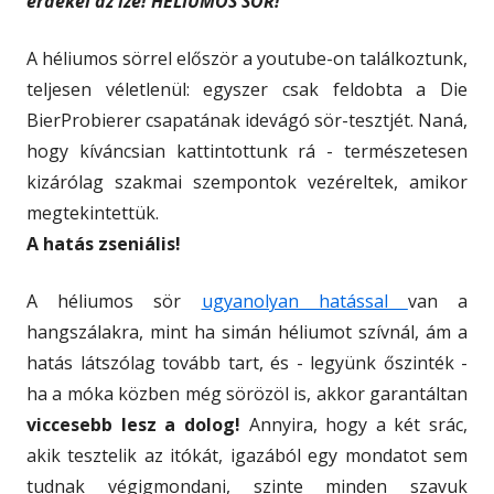
érdekel az íze! HÉLIUMOS SÖR!
A héliumos sörrel először a youtube-on találkoztunk,
teljesen véletlenül: egyszer csak feldobta a Die
BierProbierer csapatának idevágó sör-tesztjét. Naná,
hogy kíváncsian kattintottunk rá - természetesen
kizárólag szakmai szempontok vezéreltek, amikor
megtekintettük.
A hatás zseniális!
A héliumos sör
ugyanolyan hatással
van a
hangszálakra, mint ha simán héliumot szívnál, ám a
hatás látszólag tovább tart, és - legyünk őszinték -
ha a móka közben még sörözöl is, akkor garantáltan
viccesebb lesz a dolog!
Annyira, hogy a két srác,
akik tesztelik az itókát, igazából egy mondatot sem
tudnak végigmondani, szinte minden szavuk