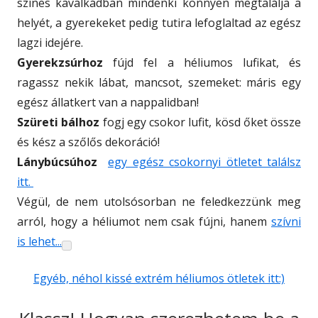
színes kavalkádban mindenki könnyen megtalálja a
helyét, a gyerekeket pedig tutira lefoglaltad az egész
lagzi idejére.
Gyerekzsúrhoz
fújd fel a héliumos lufikat, és
ragassz nekik lábat, mancsot, szemeket: máris egy
egész állatkert van a nappalidban!
Szüreti bálhoz
fogj egy csokor lufit, kösd őket össze
és kész a szőlős dekoráció!
Lánybúcsúhoz
egy egész csokornyi ötletet találsz
itt.
Végül, de nem utolsósorban ne feledkezzünk meg
arról, hogy a héliumot nem csak fújni, hanem
szívni
is lehet...
Egyéb, néhol kissé extrém héliumos ötletek itt:)