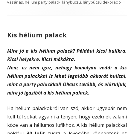
g
i
g
vásárlás
,
hélium party palack
,
lánybúcsú
,
lánybúcsú dekoráció
s
s
o
h
r
Kis hélium palack
e
i
d
e
Mire jó a kis hélium palack? Például kicsi bulikra.
o
s
Kicsi helyekre. Kicsi mókákra.
n
Nem, ez nem igaz, nehogy komolyan vedd: a kis
hélium palackkal is lehet legalább akkorát bulizni,
mint a party palackkal! Olvass tovább, és eláruljuk,
mire jó igaziból a kis hélium palack.
Ha hélium palackokról van szó, akkor ugyebár nem
kell túl sokat agyalni a tényen, hogy ezeknek valami
köze van a héliumos lufikhoz. A kis hélium palackkal
például
30 lufit
tudsz a levegőbe röppenteni: ez