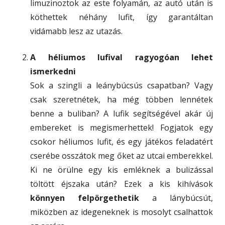
limuzinoztok az este folyamán, az autó után is
köthettek néhány lufit, így garantáltan
vidámabb lesz az utazás.
A héliumos lufival ragyogóan lehet
ismerkedni
Sok a szingli a leánybúcsús csapatban? Vagy
csak szeretnétek, ha még többen lennétek
benne a buliban? A lufik segítségével akár új
embereket is megismerhettek! Fogjatok egy
csokor héliumos lufit, és egy játékos feladatért
cserébe osszátok meg őket az utcai emberekkel.
Ki ne örülne egy kis emléknek a bulizással
töltött éjszaka után? Ezek a kis kihívások
könnyen felpörgethetik
a lánybúcsút,
miközben az idegeneknek is mosolyt csalhattok