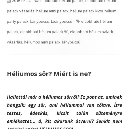
P
C
2016-08-24
eldobható hélium palack
,
eldobható hélium
u
a
palack vásárlás
,
hélium mini palack
,
hélium palack kicsi
,
hélium
b
t
T
party palack
,
Lánybúcsú
,
Leánybúcsú
eldobható hélium
l
e
a
palack
,
eldobható hélium palack 50
,
eldobható hélium palack
i
g
g
vásárlás
,
héliumos mini palack
,
lánybúcsú
s
o
s
h
r
Héliumos sör? Miért is ne?
e
i
d
e
o
s
Hallottál már a héliumos sörről? Ez pont az, aminek
n
hangzik: egy sör, ami héliummal van töltve. Ízre
testes, édeskés, kicsit talán süteményre
emlékeztet... á, kit akarunk átverni? Senkit nem