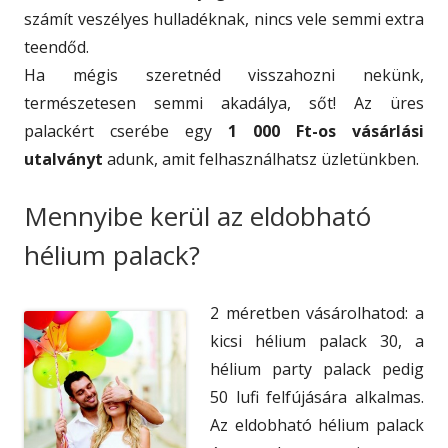
számít veszélyes hulladéknak, nincs vele semmi extra
teendőd.
Ha mégis szeretnéd visszahozni nekünk,
természetesen semmi akadálya, sőt! Az üres
palackért cserébe egy
1 000 Ft-os vásárlási
utalványt
adunk, amit felhasználhatsz üzletünkben.
Mennyibe kerül az eldobható
hélium palack?
2 méretben vásárolhatod: a
kicsi hélium palack 30, a
hélium party palack pedig
50 lufi felfújására alkalmas.
Az eldobható hélium palack