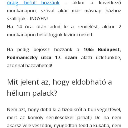
óráig befut hozzánk
- akkor a következő
munkanapon, szóval akár már másnap házhoz
szállítjuk - INGYEN!
Ha 14 óra után adod le a rendelést, akkor 2
munkanapon belül fogjuk kivinni neked.
Ha pedig bejössz hozzánk a
1065 Budapest,
Podmaniczky utca 17. szám
alatti üzletünkbe,
azonnal hazaviheted!
Mit jelent az, hogy eldobható a
hélium palack?
Nem azt, hogy dobd ki a tizedikről a buli végeztével,
mert az komoly sérülésekkel járhat:) De ha nem
akarsz vele vesződni, nyugodtan tedd a kukába, nem