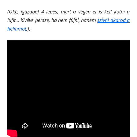
(Oké, igazából 4 lépés, mert a végén el is kell kötni a
lufit... Kivéve persze, ha nem fújni, hanem
szívni akarod a
héliumot
;))