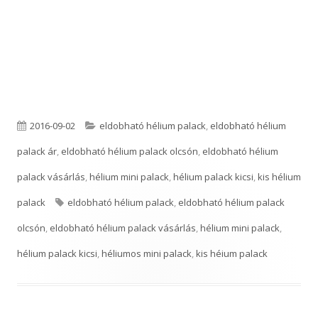
P
C
2016-09-02
eldobható hélium palack
,
eldobható hélium
u
a
palack ár
,
eldobható hélium palack olcsón
,
eldobható hélium
b
t
palack vásárlás
,
hélium mini palack
,
hélium palack kicsi
,
kis hélium
l
T
e
palack
eldobható hélium palack
,
eldobható hélium palack
i
a
g
olcsón
,
eldobható hélium palack vásárlás
,
hélium mini palack
,
s
g
o
hélium palack kicsi
,
héliumos mini palack
,
kis héium palack
h
s
r
e
i