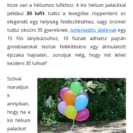
köze van a héliumos lufikhoz. A kis hélium palackkal
például
30 lufit
tudsz a levegőbe röppenteni: ez
elegendő egy helyiség feldíszítéséhez, vagy örömet
tudsz okozni 30 gyereknek,
ismerkedős játéknak
egy
15 fős lánybúcsúhoz, 10 fiúnak adhatsz pajzán
gondolatokat testük felékítésére egy átmulatott
éjszaka hajnalán... soroljuk még, hogy mit lehet
kezdeni 30 lufival?
Szóval
maradjun
k
annyiban,
hogy ha a
kis hélium
palackot