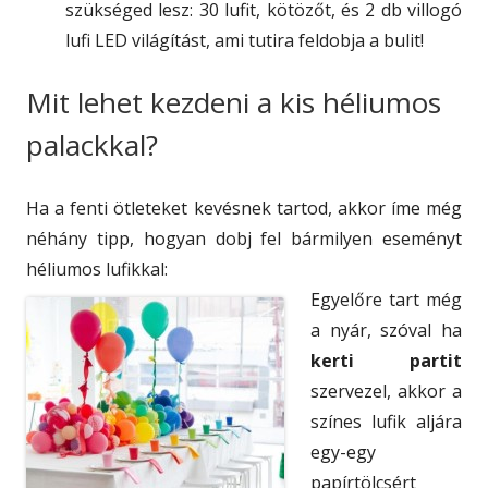
szükséged lesz: 30 lufit, kötözőt, és 2 db villogó
lufi LED világítást, ami tutira feldobja a bulit!
Mit lehet kezdeni a kis héliumos
palackkal?
Ha a fenti ötleteket kevésnek tartod, akkor íme még
néhány tipp, hogyan dobj fel bármilyen eseményt
héliumos lufikkal:
Egyelőre tart még
a nyár, szóval ha
kerti partit
szervezel, akkor a
színes lufik aljára
egy-egy
papírtölcsért