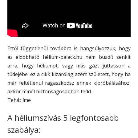
Ettől függetlenül továbbra is hangsúlyozzuk, hogy
az eldobható hélium-palack.hu nem buzdít senkit
arra, hogy héliumot, vagy más gázt juttasson a
tüdejébe: ez a cikk kizárólag azért született, hogy ha
már feltétlenül ragaszkodsz ennek kipróbálásához,
akkor minél biztonságosabban tedd.
Tehát íme
A héliumszívás 5 legfontosabb
szabálya: