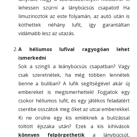
lehessen szúrni a lánybúcsús csapatot! Ha
limuzinoztok az este folyamán, az autó után is
köthettek néhány lufit, így garantáltan
vidámabb lesz az utazás.
A héliumos lufival ragyogóan lehet
ismerkedni
Sok a szingli a leánybúcsús csapatban? Vagy
csak szeretnétek, ha még többen lennétek
benne a buliban? A lufik segítségével akár új
embereket is megismerhettek! Fogjatok egy
csokor héliumos lufit, és egy játékos feladatért
cserébe osszátok meg őket az utcai emberekkel.
Ki ne örülne egy kis emléknek a bulizással
töltött éjszaka után? Ezek a kis kihívások
könnyen felpörgethetik
a lánybúcsút,