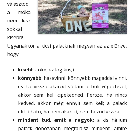
választod,
a móka
nem lesz
sokkal
kisebb!
Ugyanakkor a kicsi palacknak megvan az az előnye,
hogy
kisebb
- oké, ez logikus;)
könnyebb
: hazavinni, könnyebb magaddal vinni,
és ha vissza akarod váltani a buli végeztével,
akkor sem kell cipekedned. Persze, ha nincs
kedved, akkor még ennyit sem kell; a palack
eldobható, ha nem akarod, nem hozod vissza.
mindent tud, amit a nagyok:
a kis hélium
palack dobozában megtalálsz mindent, amire