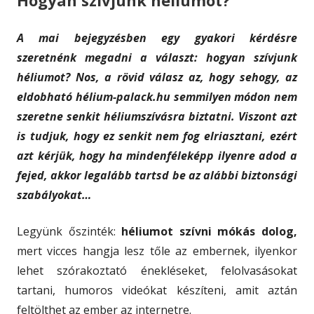
Hogyan szívjunk héliumot?
A mai bejegyzésben egy gyakori kérdésre
szeretnénk megadni a választ: hogyan szívjunk
héliumot? Nos, a rövid válasz az, hogy sehogy, az
eldobható hélium-palack.hu semmilyen módon nem
szeretne senkit héliumszívásra biztatni. Viszont azt
is tudjuk, hogy ez senkit nem fog elriasztani, ezért
azt kérjük, hogy ha mindenféleképp ilyenre adod a
fejed, akkor legalább tartsd be az alábbi biztonsági
szabályokat…
Legyünk őszinték:
héliumot szívni mókás dolog,
mert vicces hangja lesz tőle az embernek, ilyenkor
lehet szórakoztató énekléseket, felolvasásokat
tartani, humoros videókat készíteni, amit aztán
feltölthet az ember az internetre.