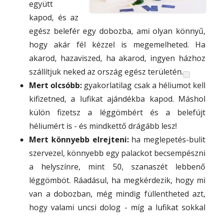
együtt
kapod, és az
egész belefér egy dobozba, ami olyan könnyű,
hogy akár fél kézzel is megemelheted. Ha
akarod, hazaviszed, ha akarod, ingyen házhoz
szállítjuk neked az ország egész területén.
Mert olcsóbb:
gyakorlatilag csak a héliumot kell
kifizetned, a lufikat ajándékba kapod. Máshol
külön fizetsz a léggömbért és a belefújt
héliumért is - és mindkettő drágább lesz!
Mert könnyebb elrejteni:
ha meglepetés-bulit
szervezel, könnyebb egy palackot becsempészni
a helyszínre, mint 50, szanaszét lebbenő
léggömböt. Ráadásul, ha megkérdezik, hogy mi
van a dobozban, még mindig füllentheted azt,
hogy valami uncsi dolog - míg a lufikat sokkal