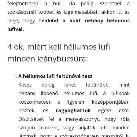
felejthetetlen a buli. Ha pedig szeretnél a
szokásosnál többet és izgalmasabbat, akkor itt az
ideje, hogy
feldobd a bulit néhány héliumos
lufival.
4 ok, miért kell héliumos lufi
minden leánybúcsúra:
A héliumos lufi feltűnővé tesz
Kevés dolog lehet feltűnőbb, mint
néhány libbenő héliumos lufi. A lufiknak
köszönhetően a figyelem középpontjában
lesztek, és
ragyoghattok
egész este.
Díszítsétek fel a menyasszonyt, hogy róla
szóljon mindent, vagy adjatok lufit minden
lánynak, hogy a szórakozóhelyen messziről ki