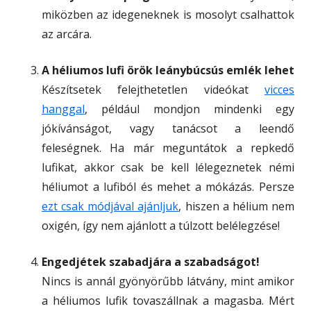
miközben az idegeneknek is mosolyt csalhattok
az arcára.
A héliumos lufi örök leánybúcsús emlék lehet
Készítsetek felejthetetlen videókat
vicces
hanggal
, például mondjon mindenki egy
jókívánságot, vagy tanácsot a leendő
feleségnek. Ha már meguntátok a repkedő
lufikat, akkor csak be kell lélegeznetek némi
héliumot a lufiból és mehet a mókázás. Persze
ezt csak módjával ajánljuk
, hiszen a hélium nem
oxigén, így nem ajánlott a túlzott belélegzése!
Engedjétek szabadjára a szabadságot!
Nincs is annál gyönyörűbb látvány, mint amikor
a héliumos lufik tovaszállnak a magasba. Mért