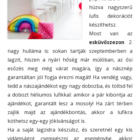
húzva nagyszerű
lufis dekorációt
készíthetsz.
Most van az
esküvőszezon
2.
nagy hulláma is: sokan tartják szeptemberben a
lagzit, hiszen a nyári hőség már múlóban, az ősi
esőzés meg még várat magára, így a násznép
garantáltan jól fogja érezni magát! Ha vendég vagy,
tedd a nászajándékot egy nagy dobozba, és töltsd fel
a dobozt héliumos lufikkal: amikor a pár kibontja az
ajándékot, garantált lesz a mosoly! Ha zárt térben
zajlik majd az ajándékbontás, akkor a lufikra
köthetsz egy-egy jókívánságot is.
Ha a saját lagzidra készülsz, és szeretnél egy kis
vidámságot csempészni az eseménybe, akkor