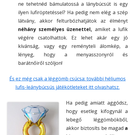
ne tehetnéd bámulatossá a lánybúcsút is egy
ilyen lufiröptetéssel? Ha pedig nem elég a szép
látvány, akkor felturbózhatjátok az élményt
néhány személyes üzenettel,
amiket a lufik
végére csatolhattok. Ez lehet akár egy jó
kívánság, vagy egy reményteli álomkép, a
lényeg, hogy a menyasszonyról és
barátnőiről szóljon!
És ez még csak a léggömb csúcsa: további héliumos
lufis-leánybúcsús játékötleteket itt olvashatsz.
Ha pedig amiatt aggódsz,
hogy esetleg kifogynál a
lebegő léggömbökből,
akkor biztosíts be magad
a