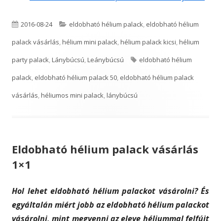
P
C
2016-08-24
eldobható hélium palack
,
eldobható hélium
u
a
palack vásárlás
,
hélium mini palack
,
hélium palack kicsi
,
hélium
b
t
T
party palack
,
Lánybúcsú
,
Leánybúcsú
eldobható hélium
l
e
a
palack
,
eldobható hélium palack 50
,
eldobható hélium palack
i
g
g
vásárlás
,
héliumos mini palack
,
lánybúcsú
s
o
s
h
r
Eldobható hélium palack vásárlás
e
i
1×1
d
e
o
s
Hol lehet eldobható hélium palackot vásárolni? És
n
egyáltalán miért jobb az eldobható hélium palackot
vásárolni, mint megvenni az eleve héliummal felfújt