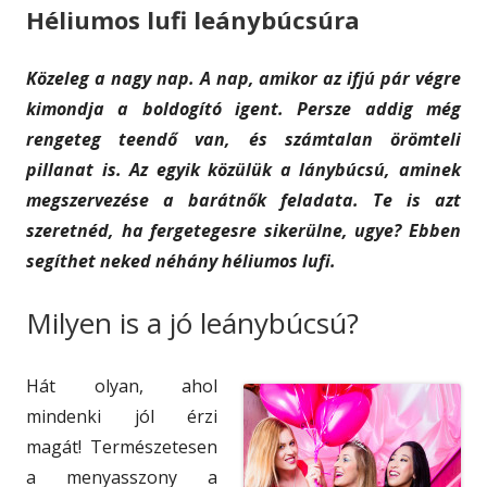
Héliumos lufi leánybúcsúra
d
e
o
s
Közeleg a nagy nap. A nap, amikor az ifjú pár végre
n
kimondja a boldogító igent. Persze addig még
rengeteg teendő van, és számtalan örömteli
pillanat is. Az egyik közülük a lánybúcsú, aminek
megszervezése a barátnők feladata. Te is azt
szeretnéd, ha fergetegesre sikerülne, ugye? Ebben
segíthet neked néhány héliumos lufi.
Milyen is a jó leánybúcsú?
Hát olyan, ahol
mindenki jól érzi
magát! Természetesen
a menyasszony a