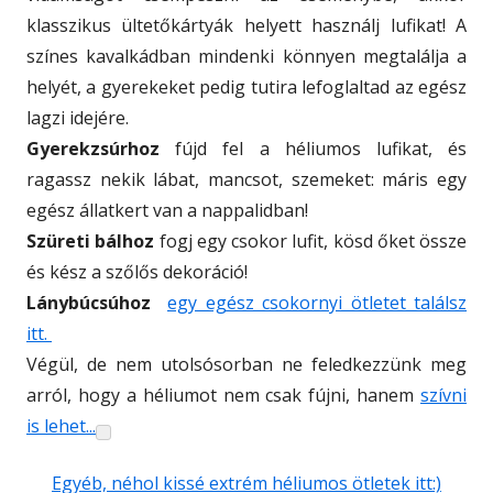
klasszikus ültetőkártyák helyett használj lufikat! A
színes kavalkádban mindenki könnyen megtalálja a
helyét, a gyerekeket pedig tutira lefoglaltad az egész
lagzi idejére.
Gyerekzsúrhoz
fújd fel a héliumos lufikat, és
ragassz nekik lábat, mancsot, szemeket: máris egy
egész állatkert van a nappalidban!
Szüreti bálhoz
fogj egy csokor lufit, kösd őket össze
és kész a szőlős dekoráció!
Lánybúcsúhoz
egy egész csokornyi ötletet találsz
itt.
Végül, de nem utolsósorban ne feledkezzünk meg
arról, hogy a héliumot nem csak fújni, hanem
szívni
is lehet...
Egyéb, néhol kissé extrém héliumos ötletek itt:)