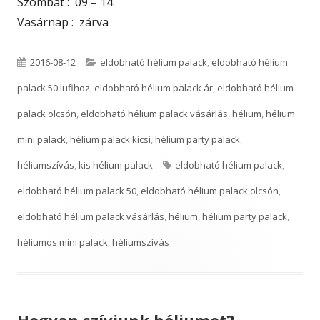
Szombat : 09 – 14
Vasárnap : zárva
P
C
2016-08-12
eldobható hélium palack
,
eldobható hélium
u
a
palack 50 lufihoz
,
eldobható hélium palack ár
,
eldobható hélium
b
t
palack olcsón
,
eldobható hélium palack vásárlás
,
hélium
,
hélium
l
e
mini palack
,
hélium palack kicsi
,
hélium party palack
,
i
g
T
héliumszívás
,
kis hélium palack
eldobható hélium palack
,
s
o
a
eldobható hélium palack 50
,
eldobható hélium palack olcsón
,
h
r
g
eldobható hélium palack vásárlás
,
hélium
,
hélium party palack
,
e
i
s
héliumos mini palack
,
héliumszívás
d
e
o
s
n