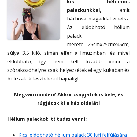
kis héliumos
palackunkkal,
amit
bárhova magaddal vihetsz.
Az eldobható hélium
palack
mérete 25cmx25cmx45cm,
súlya 3,5 kiló, simán elfér a limuzinban, és mivel
eldobható, így nem kell tovább vinni a
szórakozóhelyre: csak helyezzétek el egy kukában és
bulizzatok fesztelenül hajnalig!
Megvan minden? Akkor csapjatok is bele, és
rúgjátok ki a ház oldalát!
Hélium palackot itt tudsz venni:
Kicsi eldobható hélium palack 30 lufi felfújására