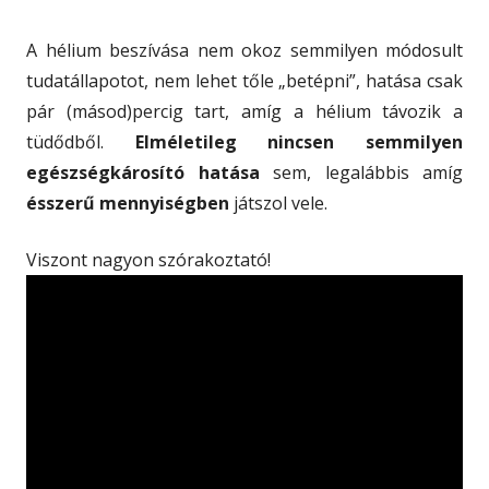
A hélium beszívása nem okoz semmilyen módosult
tudatállapotot, nem lehet tőle „betépni”, hatása csak
pár (másod)percig tart, amíg a hélium távozik a
tüdődből.
Elméletileg nincsen semmilyen
egészségkárosító hatása
sem, legalábbis amíg
ésszerű mennyiségben
játszol vele.
Viszont nagyon szórakoztató!