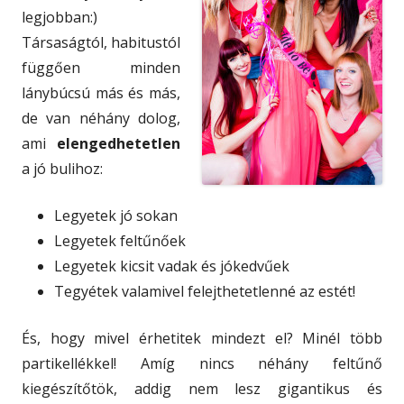
legjobban:)
Társaságtól, habitustól
függően minden
lánybúcsú más és más,
de van néhány dolog,
ami
elengedhetetlen
a jó bulihoz:
Legyetek jó sokan
Legyetek feltűnőek
Legyetek kicsit vadak és jókedvűek
Tegyétek valamivel felejthetetlenné az estét!
És, hogy mivel érhetitek mindezt el? Minél több
partikellékkel! Amíg nincs néhány feltűnő
kiegészítőtök, addig nem lesz gigantikus és